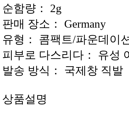
순함량：
2g
판매 장소：
Germany
유형：
콤팩트/파운데이
피부로 다스리다：
유성 
발송 방식：
국제창 직발
상품설명